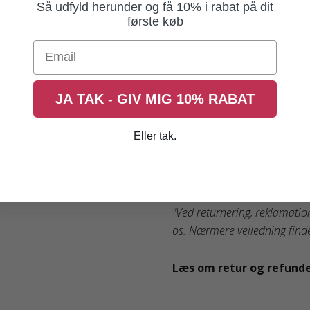
Så udfyld herunder og få 10% i rabat på dit
første køb
Email
JA TAK - GIV MIG 10% RABAT
Eller tak.
RETUR & REKLAMAT
"Ved returnering, reklamatio
os. Nærmere vejledning finde
Læs om retur og refund