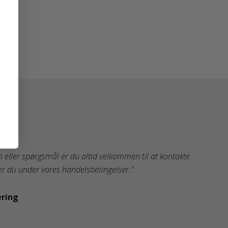
ION
n eller spørgsmål er du altid velkommen til at kontakte
r du under vores handelsbetingelser."
ering