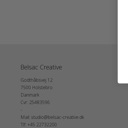
Belsac Creative
Godthåbsvej 12
7500 Holstebro
Danmark
Cvr: 25483596
-
Mail: studio@belsac-creative.dk
Tlf: +45 22732200