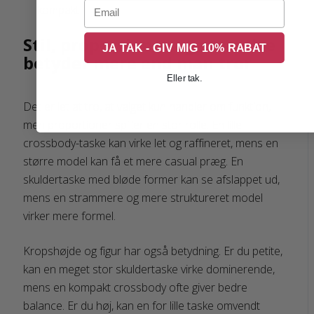
Email
kompakt
Stil, proportioner og størrelse
JA TAK - GIV MIG 10% RABAT
betyder mere end man tror
Eller tak.
Det er let at tro, at valget kun handler om funktion,
men proportioner spiller en stor rolle. En lille
crossbody-taske kan virke let og raffineret, mens en
større model kan få et mere casual præg. En
skuldertaske med bløde former kan se afslappet ud,
mens en strammere og mere struktureret model
virker mere formel.
Kropshøjde og figur har også betydning. Er du petite,
kan en meget stor skuldertaske virke dominerende,
mens en kompakt crossbody ofte giver bedre
balance. Er du høj, kan en for lille taske omvendt