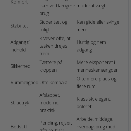
Komfort
især ved længere
moderat vægt
brug
Sidder tæt og
Kan glide eller svinge
Stabilitet
roligt
mere
Kræver ofte, at
Adgang til
Hurtig og nem
tasken drejes
indhold
adgang
frem
Tættere på
Mere eksponeret i
Sikkerhed
kroppen
menneskemængder
Ofte mere plads og
Rummelighed
Ofte kompakt
flere rum
Afslappet,
Klassisk, elegant,
Stiludtryk
moderne,
poleret
praktisk
Arbejde, middage,
Pendling, rejser,
Bedst til
hverdagsbrug med
gåture, byliv