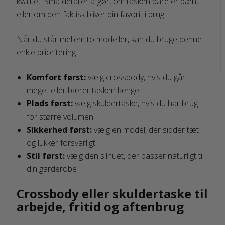
kvalitet. Små detaljer afgør, om tasken bare er pæn,
eller om den faktisk bliver din favorit i brug.
Når du står mellem to modeller, kan du bruge denne
enkle prioritering:
Komfort først:
vælg crossbody, hvis du går
meget eller bærer tasken længe
Plads først:
vælg skuldertaske, hvis du har brug
for større volumen
Sikkerhed først:
vælg en model, der sidder tæt
og lukker forsvarligt
Stil først:
vælg den silhuet, der passer naturligt til
din garderobe
Crossbody eller skuldertaske til
arbejde, fritid og aftenbrug