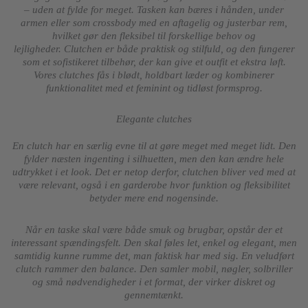
– uden at fylde for meget. Tasken kan bæres i hånden, under
armen eller som crossbody med en aftagelig og justerbar rem,
hvilket gør den fleksibel til forskellige behov og
lejligheder.
Clutchen er både praktisk og stilfuld, og den fungerer
som et sofistikeret tilbehør, der kan give et outfit et ekstra løft.
Vores clutches fås i blødt, holdbart læder og kombinerer
funktionalitet med et feminint og tidløst formsprog.
Elegante clutches
En clutch har en særlig evne til at gøre meget med meget lidt. Den
fylder næsten ingenting i silhuetten, men den kan ændre hele
udtrykket i et look. Det er netop derfor, clutchen bliver ved med at
være relevant, også i en garderobe hvor funktion og fleksibilitet
betyder mere end nogensinde.
Når en taske skal være både smuk og brugbar, opstår der et
interessant spændingsfelt. Den skal føles let, enkel og elegant, men
samtidig kunne rumme det, man faktisk har med sig. En veludført
clutch rammer den balance. Den samler mobil, nøgler, solbriller
og små nødvendigheder i et format, der virker diskret og
gennemtænkt.