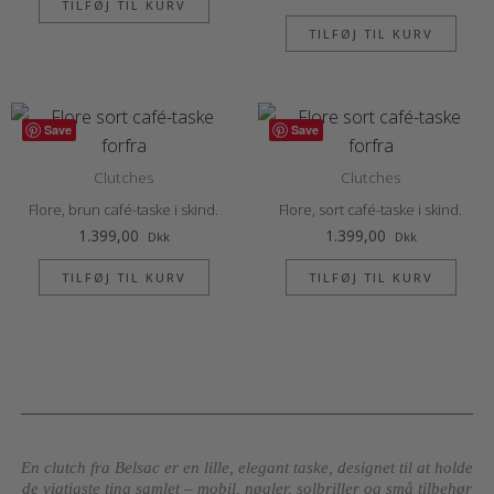
TILFØJ TIL KURV
TILFØJ TIL KURV
Save
Save
Clutches
Clutches
Flore, brun café-taske i skind.
Flore, sort café-taske i skind.
1.399,00
1.399,00
Dkk
Dkk
TILFØJ TIL KURV
TILFØJ TIL KURV
En clutch fra Belsac er en lille, elegant taske, designet til at holde
de vigtigste ting samlet – mobil, nøgler, solbriller og små tilbehør