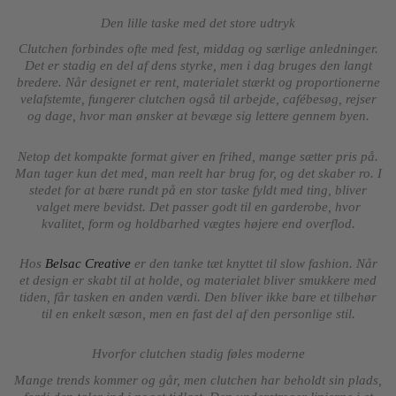
Den lille taske med det store udtryk
Clutchen forbindes ofte med fest, middag og særlige anledninger.
Det er stadig en del af dens styrke, men i dag bruges den langt
bredere. Når designet er rent, materialet stærkt og proportionerne
velafstemte, fungerer clutchen også til arbejde, cafébesøg, rejser
og dage, hvor man ønsker at bevæge sig lettere gennem byen.
Netop det kompakte format giver en frihed, mange sætter pris på.
Man tager kun det med, man reelt har brug for, og det skaber ro. I
stedet for at bære rundt på en stor taske fyldt med ting, bliver
valget mere bevidst. Det passer godt til en garderobe, hvor
kvalitet, form og holdbarhed vægtes højere end overflod.
Hos
Belsac Creative
er den tanke tæt knyttet til slow fashion. Når
et design er skabt til at holde, og materialet bliver smukkere med
tiden, får tasken en anden værdi. Den bliver ikke bare et tilbehør
til en enkelt sæson, men en fast del af den personlige stil.
Hvorfor clutchen stadig føles moderne
Mange trends kommer og går, men clutchen har beholdt sin plads,