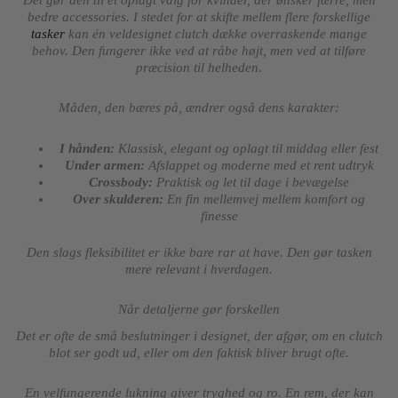
Det gør den til et oplagt valg for kvinder, der ønsker færre, men
bedre accessories. I stedet for at skifte mellem flere forskellige
tasker
kan én veldesignet clutch dække overraskende mange
behov. Den fungerer ikke ved at råbe højt, men ved at tilføre
præcision til helheden.
Måden, den bæres på, ændrer også dens karakter:
I hånden:
Klassisk, elegant og oplagt til middag eller fest
Under armen:
Afslappet og moderne med et rent udtryk
Crossbody:
Praktisk og let til dage i bevægelse
Over skulderen:
En fin mellemvej mellem komfort og
finesse
Den slags fleksibilitet er ikke bare rar at have. Den gør tasken
mere relevant i hverdagen.
Når detaljerne gør forskellen
Det er ofte de små beslutninger i designet, der afgør, om en clutch
blot ser godt ud, eller om den faktisk bliver brugt ofte.
En velfungerende lukning giver tryghed og ro. En rem, der kan