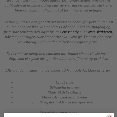
fordi den taler ind i noget tidløst. Den understreger linjerne i et
outfit uden at dominere. Den kan være stram og minimalistisk eller
blød og feminin, afhængigt af form, læder og detaljer.
Samtidig passer den godt til det moderne behov for fleksibilitet. En
clutch behøver ikke kun at bæres i hånden. Med en aftagelig og
justerbar rem kan den også bruges
crossbody
eller
over skulderen
,
når tempoet stiger, eller hænderne skal være fri. Det gør den mere
anvendelig, uden at den mister sit elegante præg.
Det er måske netop her, clutchen har fundet sin stærkeste form i
dag: som et stykke design, der både er raffineret og praktisk.
Efterhånden vælger mange tasker ud fra nogle få, klare kriterier:
Let at style
Behagelig at bære
Plads til det vigtigste
Materialer med lang levetid
Et udtryk, der holder sæson efter sæson
Materialet sætter tonen