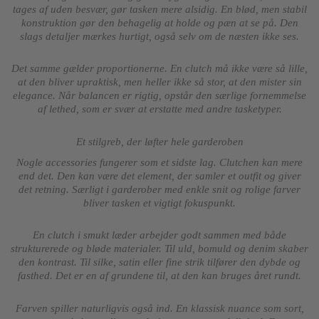
tages af uden besvær, gør tasken mere alsidig. En blød, men stabil
konstruktion gør den behagelig at holde og pæn at se på. Den
slags detaljer mærkes hurtigt, også selv om de næsten ikke ses.
Det samme gælder proportionerne. En clutch må ikke være så lille,
at den bliver upraktisk, men heller ikke så stor, at den mister sin
elegance. Når balancen er rigtig, opstår den særlige fornemmelse
af lethed, som er svær at erstatte med andre tasketyper.
Et stilgreb, der løfter hele garderoben
Nogle accessories fungerer som et sidste lag. Clutchen kan mere
end det. Den kan være det element, der samler et outfit og giver
det retning. Særligt i garderober med enkle snit og rolige farver
bliver tasken et vigtigt fokuspunkt.
En clutch i smukt læder arbejder godt sammen med både
strukturerede og bløde materialer. Til uld, bomuld og denim skaber
den kontrast. Til silke, satin eller fine strik tilfører den dybde og
fasthed. Det er en af grundene til, at den kan bruges året rundt.
Farven spiller naturligvis også ind. En klassisk nuance som sort,