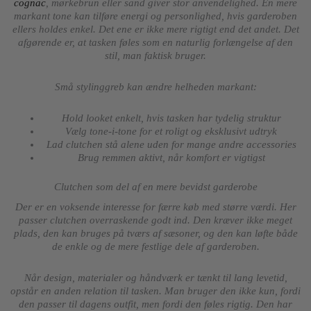
cognac
, mørkebrun eller sand giver stor anvendelighed. En mere
markant tone kan tilføre energi og personlighed, hvis garderoben
ellers holdes enkel. Det ene er ikke mere rigtigt end det andet. Det
afgørende er, at tasken føles som en naturlig forlængelse af den
stil, man faktisk bruger.
Små stylinggreb kan ændre helheden markant:
Hold looket enkelt, hvis tasken har tydelig struktur
Vælg tone-i-tone for et roligt og eksklusivt udtryk
Lad clutchen stå alene uden for mange andre accessories
Brug remmen aktivt, når komfort er vigtigst
Clutchen som del af en mere bevidst garderobe
Der er en voksende interesse for færre køb med større værdi. Her
passer clutchen overraskende godt ind. Den kræver ikke meget
plads, den kan bruges på tværs af sæsoner, og den kan løfte både
de enkle og de mere festlige dele af garderoben.
Når design, materialer og håndværk er tænkt til lang levetid,
opstår en anden relation til tasken. Man bruger den ikke kun, fordi
den passer til dagens outfit, men fordi den føles rigtig. Den har