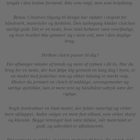
tyngde i den bedste forstand. Ikke som vægt, men som betydning.
Belsac Creatives tilgang til design har rødder i respekt for
håndværk, materialer og funktion. Den tankegang klæder clutchen
særligt godt. Det er en taske, hvor intet behøver være overflødigt,
og hvor kvalitet ikke gemmer sig i store ord, men i den daglige
brug.
Hvilken clutch passer til dig?
Det afhænger mindre af trends og mere af rytmen i dit liv. Har du
brug for en taske, der kan følge dig gennem en lang dag i byen, er
en model med justerbar rem og sikker lukning et stærkt valg.
Ønsker du primært en clutch til middage, arrangementer og
særlige øjeblikke, kan et mere rent og håndbåret udtryk være det
rigtige.
Nogle foretrækker en blød model, der falder naturligt og virker
mere afslappet. Andre vælger en mere fast silhuet, som virker skarp
og klassisk. Begge retninger kan være tidløse, når materialet er
godt, og udtrykket er afbalanceret.
Det vigtigste er måske, at tasken inviterer til brug. En clutch skal