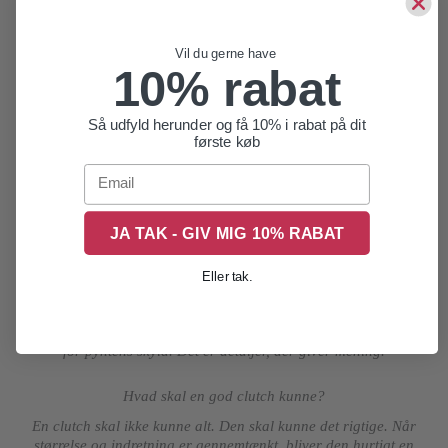
Når man taler om clutches, er materialet ikke bare en detalje. Det
er selve oplevelsen. Blødt læder giver en særlig fornemmelse i
hånden, og det tilfører dybde til selv en enkel model. Overfladen
Vil du gerne have
10% rabat
reagerer på lys, brug og bevægelse, og det skaber karakter over
tid.
Så udfyld herunder og få 10% i rabat på dit
Holdbart læder har også en praktisk fordel. En clutch bliver ofte
første køb
taget op, lagt ned, båret tæt ind til kroppen og brugt i mange
Email
forskellige situationer. Derfor skal materialet kunne tåle
hverdagen, uden at tasken mister sin form eller sit udtryk. Når
læderet er valgt med omhu, bliver det en del af taskens styrke frem
for et sart element.
JA TAK - GIV MIG 10% RABAT
Belsac Creative arbejder med et formsprog, hvor funktionalitet og
Eller tak.
femininitet mødes. Det kan mærkes i clutches, der føles enkle ved
første blik, men som rummer fine proportioner, gode lukninger og
et materiale, der understøtter brugen. Her er der ikke tale om pynt
for pyntens skyld. Det er detaljer, der giver mening.
Hvad skal en god clutch kunne?
En clutch skal ikke kunne alt. Den skal kunne det rigtige. Når
størrelse og indretning er gennemtænkt, bliver den hurtigt en