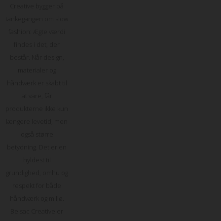
Creative bygger på
tankegangen om slow
fashion: Ægte værdi
findes i det, der
består. Når design,
materialer og
håndværk er skabt til
at vare, får
produkterne ikke kun
længere levetid, men
også større
betydning. Det er en
hyldest til
grundighed, omhu og
respekt for både
håndværk og miljø.
Belsac Creative er