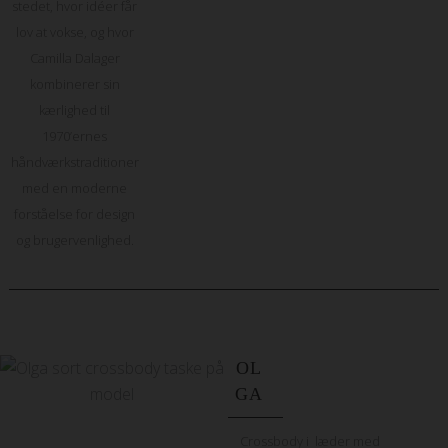
stedet, hvor idéer får
lov at vokse, og hvor
Camilla Dalager
kombinerer sin
kærlighed til
1970’ernes
håndværkstraditioner
med en moderne
forståelse for design
og brugervenlighed.
OL
GA
Crossbody i læder med