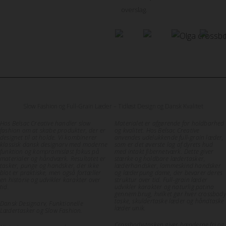
overslag.
Slow Fashion og Full-Grain Læder – Tidløst Design og Dansk Kvalitet
Hos Belsac Creative handler slow
Materialet er afgørende for holdbarhed
fashion om at skabe produkter, der er
og kvalitet. Hos Belsac Creative
designet til at holde. Vi kombinerer
anvendes udelukkende full-grain læder,
klassisk dansk designarv med moderne
som er det øverste lag af dyrets hud
funktion og kompromisløst fokus på
med intakt fibernetværk. Dette giver
materialer og håndværk. Resultatet er
stærke og holdbare lædertasker,
tasker, punge og handsker, der ikke
læderhandsker, lammeskind handsker
blot er praktiske, men også fortæller
og læderpung dame, der bevarer deres
en historie og udvikler karakter over
struktur over tid. Full-grain læder
tid.
udvikler karakter og naturlig patina
gennem brug, hvilket gør hver crossbody
taske, skuldertaske læder og håndtaske
Dansk Designarv, Funktionelle
læder unik.
Lædertasker og Slow Fashion.
Crossbody-tasken giver hænderne fri og