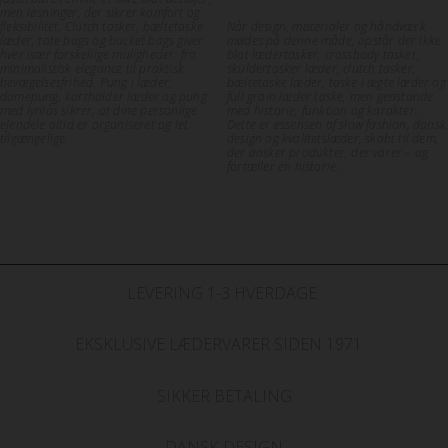
men løsninger, der sikrer komfort og
fleksibilitet. Clutch tasker, bæltetaske
Når design, materialer og håndværk
læder, tote bags og bucket bags giver
mødes på denne måde, opstår der ikke
hver især forskellige muligheder: fra
blot lædertasker, crossbody tasker,
minimalistisk elegance til praktisk
skuldertasker læder, clutch tasker,
bevægelsesfrihed. Pung i læder,
bæltetaske læder, taske i ægte læder og
damepung, kortholder læder og pung
full grain læder taske, men genstande
med lynlås sikrer, at dine personlige
med historie, funktion og karakter.
ejendele altid er organiseret og let
Dette er essensen af slow fashion, dansk
tilgængelige.
design og kvalitetslæder, skabt til dem,
der ønsker produkter, der varer – og
fortæller en historie.
LEVERING 1-3 HVERDAGE
EKSKLUSIVE LÆDERVARER SIDEN 1971
SIKKER BETALING
DANSK DESIGN