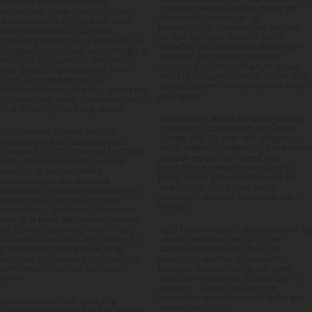
Historien om vores moderne
optimal bevægelsesfrihed, hvilket gør
lædertasker dame, crossbody taske,
den ideel til byliv, rejser og
skuldertaske læder og clutch taske
hverdagsbrug. Skuldertasker varierer
læder udspringer af klassiske
fra små lille taske dame til større
håndværkstraditioner. I Danmark har
modeller, der kan rumme dokumenter,
designkulturen i årtier været præget af
computer eller andre personlige
enkelhed og respekt for materialer,
ejendele. Komforten afhænger blandt
hvor funktion og æstetik går hånd i
andet af stroppens længde, kaldet drop,
hånd. Dette gælder også for
som bestemmer, hvordan tasken sidder
bæltetaske læder, tote bag, bucket bag
på kroppen.
og læderpung dame – produkter skabt
til at holde og blive brugt dagligt.
For dem, der ønsker kompakt funktion,
er bumbags, bæltetasker og clutches
Inspirationen til vores nutidige
oplagte valg. De giver hurtig adgang til
taskedesigns kan spores tilbage til
mobil, nøgler og småting og kombinerer
håndværk fra 1970’erne og 1980’erne,
praktisk design med lethed. Alle
hvor robuste materialer, tydelige
produkter, fra lædertasker dame til
syninger og gennemtænkte
pung i læder, følger principperne for
konstruktioner var standard.
slow fashion: færre, men bedre
Håndtaske, crossbody taske dame og
genstande, som kan følge deres ejer i
skuldertaske blev skabt til aktive
mange år.
mennesker – ikke kun til at blive set,
men til at bære det nødvendige med
sig. Denne filosofi lever videre i dag,
Også læderhandsker, damehandsker og
hvor moderne taske i ægte læder, full
varme handsker er designet med
grain læder taske og læderpung
samme kompromisløse fokus på
kombinerer klassiske principper med
funktion og æstetik. Materialerne,
funktionalitet, der gør hverdagen
herunder lammeskind og full-grain
lettere.
læder, sikrer komfort, holdbarhed og
elegance – uanset om det er en
håndtaske, crossbody taske læder eller
Gennemtænkte rum, lynlåse og
skuldertaske læder.
justerbare remme er ikke blot detaljer,