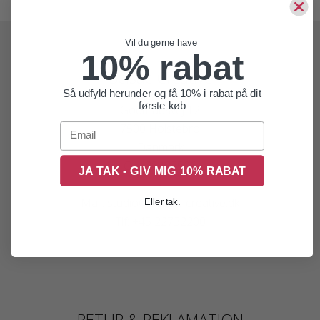
Vil du gerne have
10% rabat
Belsac Creative
Så udfyld herunder og få 10% i rabat på dit
første køb
Godthåbsvej 12
Email
7500 Holstebro
Danmark
Cvr: 25483596
JA TAK - GIV MIG 10% RABAT
-
Mail: studio@belsac-creative.dk
Eller tak.
Tlf: +45 22732200
RETUR & REKLAMATION