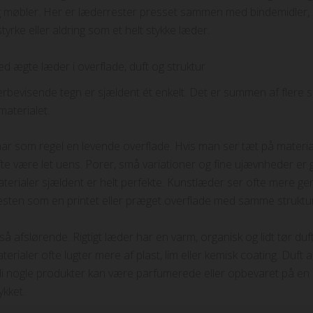
 møbler. Her er læderrester presset sammen med bindemidler, o
yrke eller aldring som et helt stykke læder.
d ægte læder i overflade, duft og struktur
rbevisende tegn er sjældent ét enkelt. Det er summen af flere s
materialet.
ar som regel en levende overflade. Hvis man ser tæt på materiale
fte være let uens. Porer, små variationer og fine ujævnheder er 
terialer sjældent er helt perfekte. Kunstlæder ser ofte mere gen
sten som en printet eller præget overflade med samme struktur
å afslørende. Rigtigt læder har en varm, organisk og lidt tør duf
terialer ofte lugter mere af plast, lim eller kemisk coating. Duft 
rdi nogle produkter kan være parfumerede eller opbevaret på en
ykket.