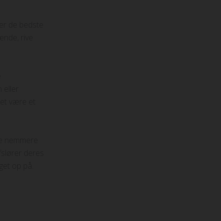
 er de bedste
ænde, rive
e
 eller
det være et
fte nemmere
fslører deres
get op på.