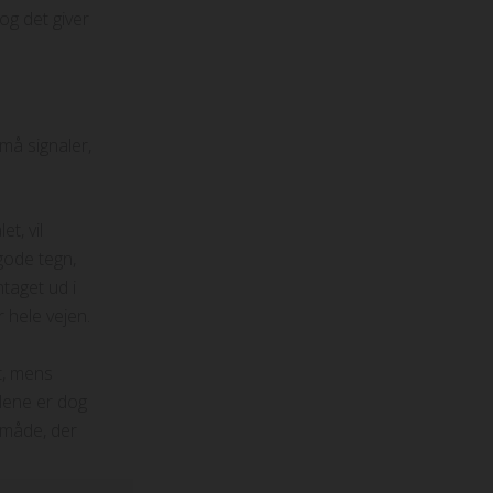
g det giver
må signaler,
t, vil
gode tegn,
taget ud i
 hele vejen.
t, mens
alene er dog
 måde, der