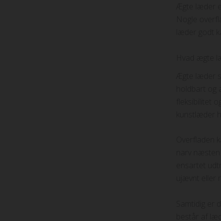
Ægte læder er
Nogle overfl
læder godt k
Hvad ægte læ
Ægte læder s
holdbart og a
fleksibilitet
kunstlæder h
Overfladen k
narv næsten 
ensartet udtr
ujævnt eller 
Samtidig er d
består af læd