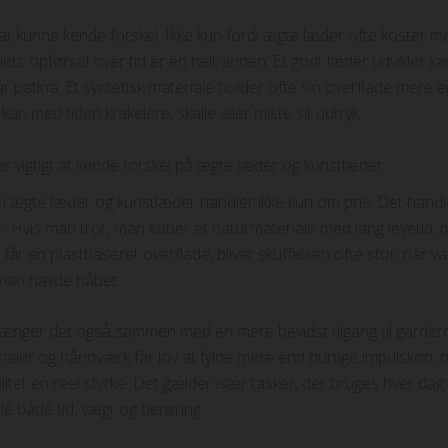
at kunne kende forskel. Ikke kun fordi ægte læder ofte koster m
lets opførsel over tid er en helt anden. Et godt læder udvikler kar
r patina. Et syntetisk materiale holder ofte sin overflade mere e
kan med tiden krakelere, skalle eller miste sit udtryk.
er vigtigt at kende forskel på ægte læder og kunstlæder
m ægte læder og kunstlæder handler ikke kun om pris. Det hand
r. Hvis man tror, man køber et naturmateriale med lang levetid, 
 får en plastbaseret overflade, bliver skuffelsen ofte stor, når va
man havde håbet.
nger det også sammen med en mere bevidst tilgang til garder
ialer og håndværk får lov at fylde mere end hurtige impulskøb, bl
litet en reel styrke. Det gælder især tasker, der bruges hver dag
le både tid, vægt og berøring.