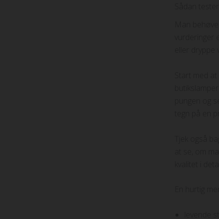
Sådan tester
Man behøver 
vurderinger 
eller dryppe
Start med at 
butikslamper
pungen og se 
tegn på en pr
Tjek også ba
at se, om ma
kvalitet i de
En hurtig men
levende s