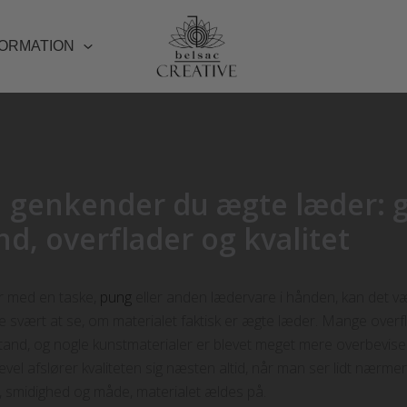
FORMATION
 genkender du ægte læder: 
ind, overflader og kvalitet
r med en taske,
pung
eller anden lædervare i hånden, kan det v
 svært at se, om materialet faktisk er ægte læder. Mange overfl
tand, og nogle kunstmaterialer er blevet meget mere overbevis
ligevel afslører kvaliteten sig næsten altid, når man ser lidt nærme
t, smidighed og måde, materialet ældes på.