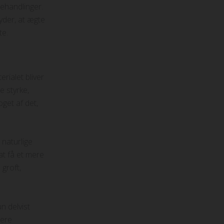
behandlinger.
yder, at ægte
te.
rialet bliver
e styrke,
oget af det,
 naturlige
at få et mere
 groft,
n delvist
gere