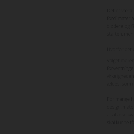
Det er værd 
fordi materia
blødere og få
starten, men 
Hvorfor det 
Valget melle
forventninge
virkeligheden
ældes, som 
For mange hæ
design, mater
at aflæse kva
skal kunne tå