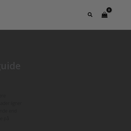
Søg
guide
ære
ader ligner
ende end
re på