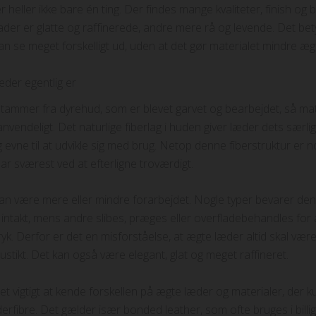
 heller ikke bare én ting. Der findes mange kvaliteter, finish og 
ader er glatte og raffinerede, andre mere rå og levende. Det bet
an se meget forskelligt ud, uden at det gør materialet mindre æg
der egentlig er
tammer fra dyrehud, som er blevet garvet og bearbejdet, så mate
nvendeligt. Det naturlige fiberlag i huden giver læder dets særlig
 og evne til at udvikle sig med brug. Netop denne fiberstruktur er n
ar sværest ved at efterligne troværdigt.
an være mere eller mindre forarbejdet. Nogle typer bevarer den
intakt, mens andre slibes, præges eller overfladebehandles for 
yk. Derfor er det en misforståelse, at ægte læder altid skal være
rustikt. Det kan også være elegant, glat og meget raffineret.
et vigtigt at kende forskellen på ægte læder og materialer, der ku
erfibre. Det gælder især bonded leather, som ofte bruges i billi