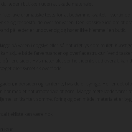
 du læder i butikken uden at skade materialet
ikke lave dramatiske tests for at bedømme kvalitet. Tværtimod
enkle og respektfulde over for varen. Den klassiske idé om at br
 vand på læder er unødvendig og hører ikke hjemme i en butik.
kigge på varen i dagslys eller så naturligt lys som muligt. Kunstig
 kan skjule både farvenuancer og overfladestruktur. Vend tasken
på flere sider. Hvis materialet ser helt identisk ud overalt, kan 
æget eller syntetisk overflade.
gsiden, indersiden og kanterne, hvis de er synlige. Her er det o
n har med et naturmateriale at gøre. Mange ægte lædervarer a
taljerne: snitkanter, sømme, foring og den måde, materialet er byg
tal tjekliste kan være nok:
truktur