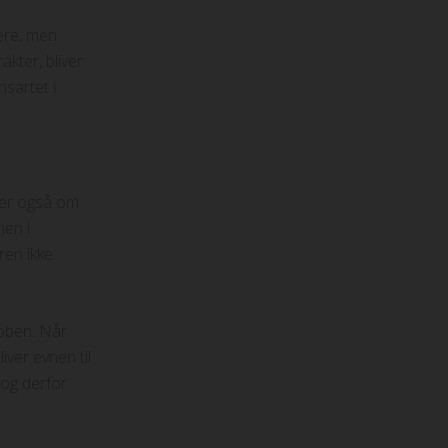
ere, men
akter, bliver
nsartet i
ler også om
men i
ren ikke
oben. Når
iver evnen til
 og derfor