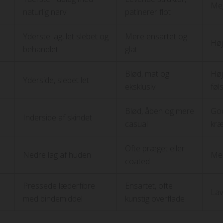
Meg
naturlig narv
patinerer flot
Yderste lag, let slebet og
Mere ensartet og
Høj
behandlet
glat
Blød, mat og
Høj
Yderside, slebet let
eksklusiv
føl
Blød, åben og mere
Go
Inderside af skindet
casual
kræ
Ofte præget eller
Nedre lag af huden
Me
coated
Pressede læderfibre
Ensartet, ofte
Lav
med bindemiddel
kunstig overflade