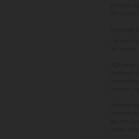
produkter og
ikke samme st
Kendetegn ve
Det mest ove
der afslører 
Ægte læder h
strukturen o
fordi naturma
mønstret, næ
Duften er ogs
syntetiske ma
ikke nok, fo
ændrer indtr