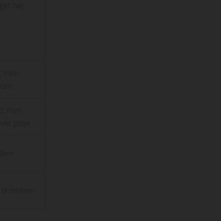
et høj
, men
som
d, men
ver pleje
llem
 til mellem