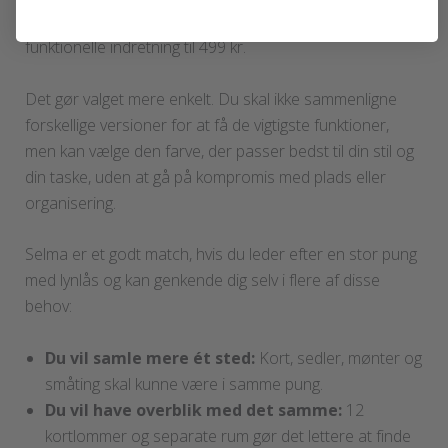
indvendige opbygning. Uanset farve får du altså samme
funktionelle indretning til 499 kr.
Det gør valget mere enkelt. Du skal ikke sammenligne
forskellige versioner for at få de vigtigste funktioner,
men kan vælge den farve, der passer bedst til din stil og
din taske, uden at gå på kompromis med plads eller
organisering.
Selma er et godt match, hvis du leder efter en stor pung
med lynlås og kan genkende dig selv i flere af disse
behov:
Du vil samle mere ét sted:
Kort, sedler, mønter og
småting skal kunne være i samme pung.
Du vil have overblik med det samme:
12
kortlommer og separate rum gør det lettere at finde