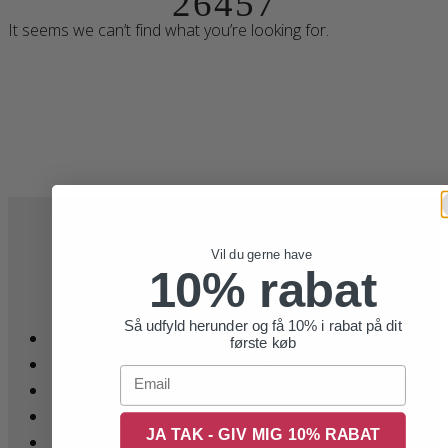
26457
It seems we can’t find what you’re looking for.
Vil du gerne have
10% rabat
Belsac Creative
Så udfyld herunder og få 10% i rabat på dit
Godthåbsvej 12
første køb
7500 Holstebro
Email
Danmark
Cvr: 25483596
JA TAK - GIV MIG 10% RABAT
-