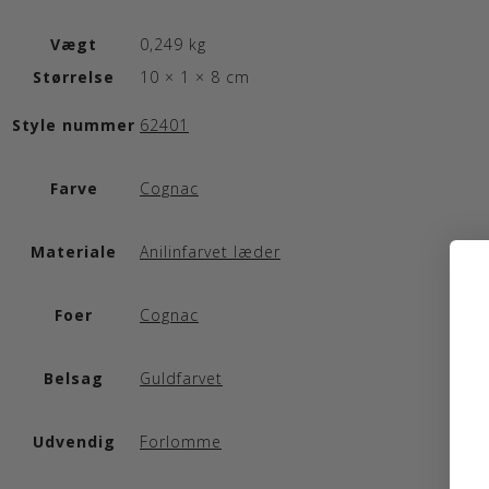
Vægt
0,249 kg
Størrelse
10 × 1 × 8 cm
Style nummer
62401
Farve
Cognac
Materiale
Anilinfarvet læder
Foer
Cognac
Belsag
Guldfarvet
Udvendig
Forlomme