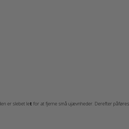
en er slebet le
t
for at fjerne små ujævnheder. Derefter påføres o