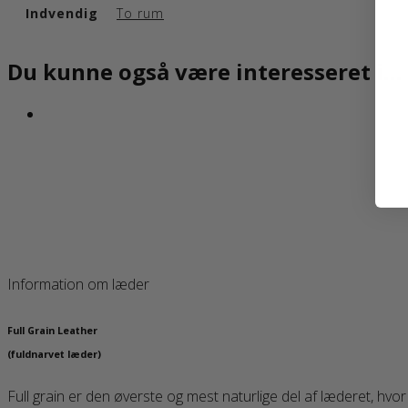
Indvendig
To rum
Du kunne også være interesseret i…
Information om læder
Full Grain Leather
(fuldnarvet læder)
Full grain er den øverste og mest naturlige del af læderet, hvor