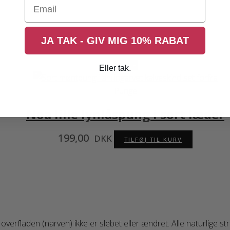
Email
JA TAK - GIV MIG 10% RABAT
Save
Eller tak.
Punge
Noa lille lynlåspung i sort læder
199,00
DKK
TILFØJ TIL KURV
 overfladen (narven) ikke er slebet eller ændret. Alle naturlige 