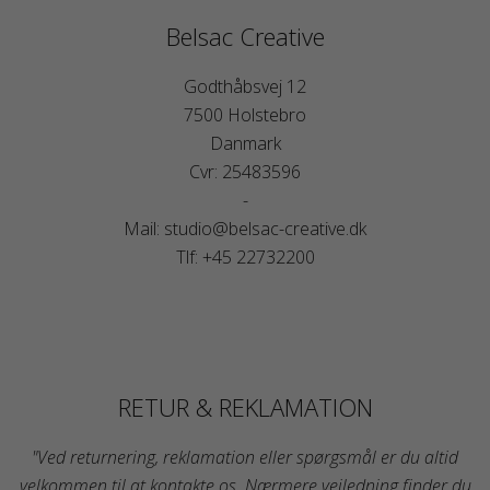
Belsac Creative
Godthåbsvej 12
7500 Holstebro
Danmark
Cvr: 25483596
-
Mail: studio@belsac-creative.dk
Tlf: +45 22732200
RETUR & REKLAMATION
"Ved returnering, reklamation eller spørgsmål er du altid
velkommen til at kontakte os. Nærmere vejledning finder du