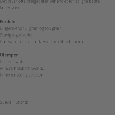
Det bliver ofte præget eller behandlet for at ligne bedre
lædertyper.
Fordele
Billigere end full grain og top grain
Stadig ægte læder
Kan være ret slidstærkt ved korrekt behandling
Ulemper
Lavere kvalitet
Mindre holdbart over tid
Mindre naturlig struktur
Suede (ruskind)