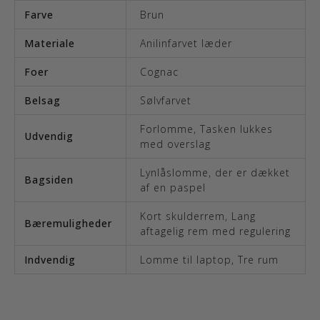
Farve
Brun
Materiale
Anilinfarvet læder
Foer
Cognac
Belsag
Sølvfarvet
Forlomme
,
Tasken lukkes
Udvendig
med overslag
Lynlåslomme, der er dækket
Bagsiden
af en paspel
Kort skulderrem
,
Lang
Bæremuligheder
aftagelig rem med regulering
Indvendig
Lomme til laptop
,
Tre rum