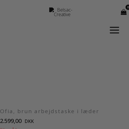
Gå
til
indholdet
Ofia, brun arbejdstaske i læder
2.599,00
DKK