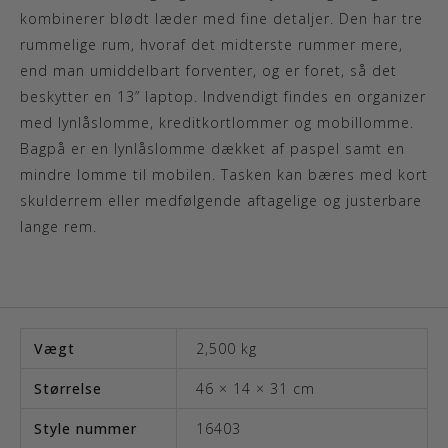
kombinerer blødt læder med fine detaljer. Den har tre
rummelige rum, hvoraf det midterste rummer mere,
end man umiddelbart forventer, og er foret, så det
beskytter en 13” laptop. Indvendigt findes en organizer
med lynlåslomme, kreditkortlommer og mobillomme.
Bagpå er en lynlåslomme dækket af paspel samt en
mindre lomme til mobilen. Tasken kan bæres med kort
skulderrem eller medfølgende aftagelige og justerbare
lange rem.
Vægt
2,500 kg
Størrelse
46 × 14 × 31 cm
Style nummer
16403