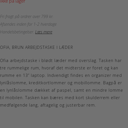
Ikke på lager
Fri fragt på ordrer over 799 kr.
Afsendes inden for 1-2 hverdage
Handelsbetingelser
.
Læs mere
OFIA, BRUN ARBEJDSTASKE I LÆDER
Ofia arbejdstaske i blødt læder med overslag. Tasken har
tre rummelige rum, hvoraf det midterste er foret og kan
rumme en 13” laptop. Indvendigt findes en organizer med
lynlåslomme, kreditkortlommer og mobillomme. Bagpå er
en lynlåslomme dækket af paspel, samt en mindre lomme
til mobilen. Tasken kan bæres med kort skulderrem eller
medfølgende lang, aftagelig og justerbar rem.