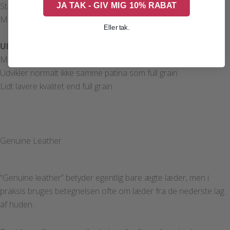
JA TAK - GIV MIG 10% RABAT
Stadig stærkt og holdbart
Mere modstandsdygtigt overfor pletter end full grain
Eller tak.
Ulemper
Mindre naturligt udtryk
Udvikler normalt ikke samme patina som full grain
Lidt lavere kvalitet end full grain
Genuine Leather
“Genuine leather” betyder egentlig bare ægte læder, men i
praksis bruges betegnelsen ofte om læder fra de nederste lag
af huden.