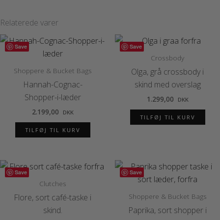
Relaterede varer
Save
Save
Crossbody
Shoppere & Bucket Bags
Olga, grå crossbody i
Hannah-Cognac-
skind med overslag
Shopper-i-læder
1.299,00
DKK
2.199,00
DKK
TILFØJ TIL KURV
TILFØJ TIL KURV
Save
Save
Clutches
Shoppere & Bucket Bags
Flore, sort café-taske i
skind.
Paprika, sort shopper i