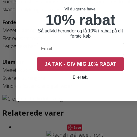
Suede fremstilles af indersiden af læderet, som slibes for at
skabe en blød og mat overflade.
Vil du gerne have
10% rabat
Fordele
Meget blødt og behageligt
Så udfyld herunder og få 10% i rabat på dit
første køb
Flot og varm tekstur
Email
Let og fleksibelt
Ulemper
JA TAK - GIV MIG 10% RABAT
Meget følsomt overfor vand og pletter
Sværere at rengøre
Eller tak.
Mindre slidstærkt end glat læder
Relaterede varer
Save