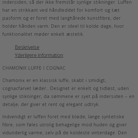
indersiden, så der ikke fremstår synlige stikninger. Luffen
har en strikkant ved håndleddet for komfort og tæt
pasform og er foret med langhårede kunstfibre, der
holder hånden varm. Den er ideel til kolde dage, hvor
funktionalitet møder enkelt æstetik.
Beskrivelse
Yderligere information
CHAMONIX LUFFE I COGNAC
Chamonix er en klassisk luffe, skabt i smidigt,
cognacfarvet læder.. Designet er enkelt og tidløst, uden
synlige stikninger, da sømmene er syet på indersiden – en
detalje, der giver et rent og elegant udtryk.
Indvendigt er luffen foret med bløde, lange syntetiske
fibre, som føles utrolig behagelige mod huden og giver
vidunderlig varme, selv på de koldeste vinterdage. Den