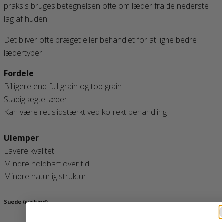
praksis bruges betegnelsen ofte om læder fra de nederste
lag af huden.
Det bliver ofte præget eller behandlet for at ligne bedre
lædertyper.
Fordele
Billigere end full grain og top grain
Stadig ægte læder
Kan være ret slidstærkt ved korrekt behandling
Ulemper
Lavere kvalitet
Mindre holdbart over tid
Mindre naturlig struktur
Suede (ruskind)