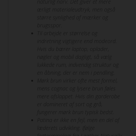
naturlig narv. Det giver et mere
ærligt materialeudtryk, men også
større synlighed af mærker og
brugsspor.
Til arbejde er størrelse og
indretning vigtigere end modeord.
Hvis du bærer laptop, oplader,
nøgler og mobil dagligt, så vælg
lukkede rum, indvendig struktur og
en åbning, der er nem i pendling.
Mørk brun virker ofte mest formel,
mens cognac og lysere brun føles
mere afslappet. Hvis din garderobe
er domineret af sort og grå,
fungerer mørk brun typisk bedst.
Patina er ikke en fejl, men en del af
læderets udvikling. Ifølge
fagterminologi fra Leather Naturally