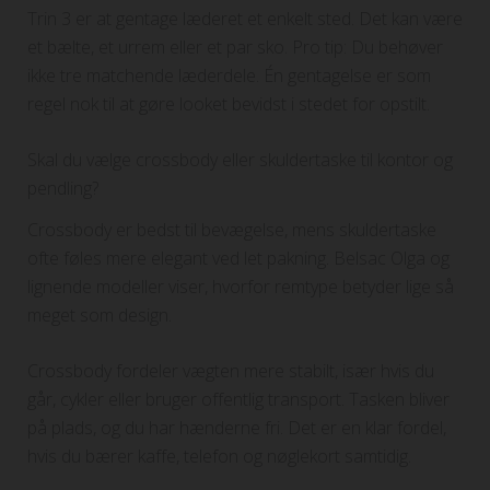
Trin 3 er at gentage læderet et enkelt sted. Det kan være
et bælte, et urrem eller et par sko. Pro tip: Du behøver
ikke tre matchende læderdele. Én gentagelse er som
regel nok til at gøre looket bevidst i stedet for opstilt.
Skal du vælge crossbody eller skuldertaske til kontor og
pendling?
Crossbody er bedst til bevægelse, mens skuldertaske
ofte føles mere elegant ved let pakning. Belsac Olga og
lignende modeller viser, hvorfor remtype betyder lige så
meget som design.
Crossbody fordeler vægten mere stabilt, især hvis du
går, cykler eller bruger offentlig transport. Tasken bliver
på plads, og du har hænderne fri. Det er en klar fordel,
hvis du bærer kaffe, telefon og nøglekort samtidig.