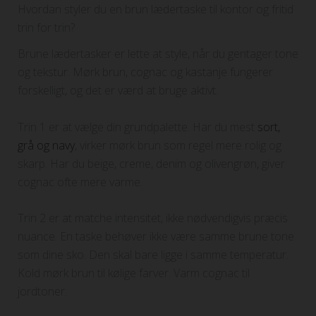
Hvordan styler du en brun lædertaske til kontor og fritid
trin for trin?
Brune lædertasker er lette at style, når du gentager tone
og tekstur. Mørk brun, cognac og kastanje fungerer
forskelligt, og det er værd at bruge aktivt.
Trin 1 er at vælge din grundpalette. Har du mest
sort,
grå og navy
, virker mørk brun som regel mere rolig og
skarp. Har du beige, creme, denim og olivengrøn, giver
cognac ofte mere varme.
Trin 2 er at matche intensitet, ikke nødvendigvis præcis
nuance. En taske behøver ikke være samme brune tone
som dine sko. Den skal bare ligge i samme temperatur.
Kold mørk brun til kølige farver. Varm cognac til
jordtoner.