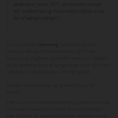
lædervarer siden 1971, en relevant markør
når holdbarhed og materialeforståelse er en
del af købsgrundlaget.”
Trin 3 er korrekt
opbevaring
. Fyld tasken let med
silkepapir eller andet blødt materiale, så formen
bevares, og undgå tæt varme eller direkte sol i længere
tid. En almindelig fejl er at hænge tunge tasker på knager
i månedsvis. Det kan trække i rem og topkant.
Hvordan udvikler patina sig, og hvad betyder det i
praksis?
Patina er en reel materialeforandring, ikke bare et smart
ord. Leather Naturally beskriver, at visse lædertyper,
især top grain og vegetabilsk garvede varianter, kan få