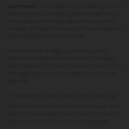
Skuldertasken
har til gengæld hurtigere adgang og et lidt
blødere, mere klassisk udtryk. Hvis du mest går fra bil til
kontor og ikke bærer meget vægt, kan den være mere
behagelig. Hvis tasken bliver tung, vil en smal skulderrem
dog hurtigt føles skarp mod skulderen.
Den typiske fejl er at vælge crossbody kun ud fra
sikkerhed eller skuldertaske kun ud fra stil. Det rigtige
valg afhænger af belastning. Hvis du bærer mere end de
små daglige ting, er remmens bredde og justerbarhed
afgørende.
Er mørk brun eller cognac bedst til professionelt brug?
Mørk brun virker mest professionel, mens cognac føles
lettere og mere afslappet. Til kontor, møder og klassisk
garderobe vinder mørk brun ofte på ro og tyngde.