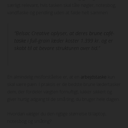
særligt relevant, hvis tasken skal tåle nøgler, notesbog,
vandflaske og pendling uden at falde helt sammen.
“Belsac Creative oplyser, at deres
brune café-
taske
i full-grain læder koster 1.399 kr. og er
skabt til at bevare strukturen over tid.”
En almindelig misforståelse er, at en
arbejdstaske
kun
skal være pæn. I praksis er de bedste brune lædertasker
dem, der fordeler vægten fornuftigt, lukker sikkert og
giver hurtig adgang til de små ting, du bruger hele dagen.
Hvordan vælger du den rigtige størrelse til laptop,
notesbog og småting?