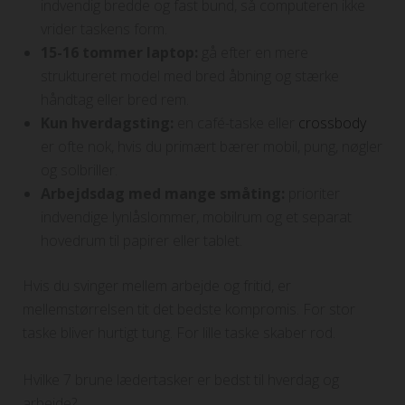
indvendig bredde og fast bund, så computeren ikke
vrider taskens form.
15-16 tommer laptop:
gå efter en mere
struktureret model med bred åbning og stærke
håndtag eller bred rem.
Kun hverdagsting:
en café-taske eller
crossbody
er ofte nok, hvis du primært bærer mobil, pung, nøgler
og solbriller.
Arbejdsdag med mange småting:
prioriter
indvendige lynlåslommer, mobilrum og et separat
hovedrum til papirer eller tablet.
Hvis du svinger mellem arbejde og fritid, er
mellemstørrelsen tit det bedste kompromis. For stor
taske bliver hurtigt tung. For lille taske skaber rod.
Hvilke 7 brune lædertasker er bedst til hverdag og
arbejde?