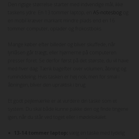
Den rigtige størrelse starter med indvendige mål, ikke
taskens ydre. En 13 tommer laptop, en
A5-notesbog
og
en mobil kræver markant mindre plads end en 16
tommer computer, oplader og frokostboks.
Mange køber efter billeder og bliver skuffede, når
lynlåsen går trægt, eller hjørnerne på computeren
presser foret. Se derfor først på det største, du vil have
med hver dag. Tænk bagefter over volumen, åbning og
ruminddeling. Hvis tasken er høj nok, men for smal i
åbningen, bliver den upraktisk i brug.
Et godt pejlemærke er at vurdere din taske som et
system. Du skal både kunne pakke den og finde tingene
igen, når du står ved toget eller i mødelokalet.
13-14 tommer laptop:
vælg en taske med tydelig