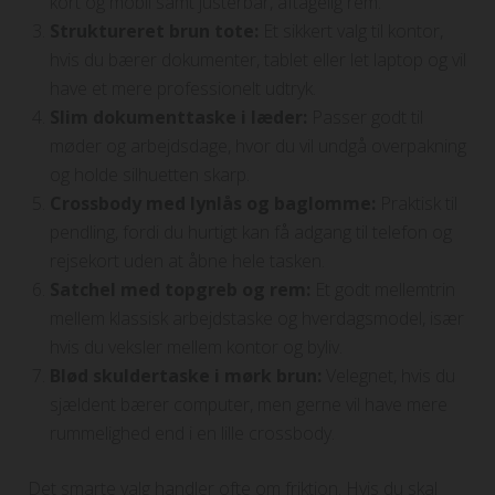
kort og mobil samt justerbar, aftagelig rem.
Struktureret brun tote:
Et sikkert valg til kontor,
hvis du bærer dokumenter, tablet eller let laptop og vil
have et mere professionelt udtryk.
Slim dokumenttaske i læder:
Passer godt til
møder og arbejdsdage, hvor du vil undgå overpakning
og holde silhuetten skarp.
Crossbody med lynlås og baglomme:
Praktisk til
pendling, fordi du hurtigt kan få adgang til telefon og
rejsekort uden at åbne hele tasken.
Satchel med topgreb og rem:
Et godt mellemtrin
mellem klassisk arbejdstaske og hverdagsmodel, især
hvis du veksler mellem kontor og byliv.
Blød skuldertaske i mørk brun:
Velegnet, hvis du
sjældent bærer computer, men gerne vil have mere
rummelighed end i en lille crossbody.
Det smarte valg handler ofte om friktion. Hvis du skal