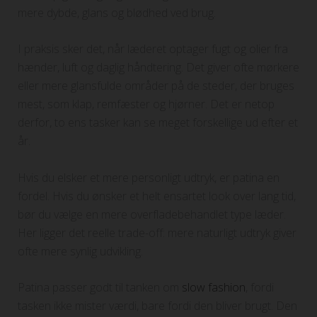
mere dybde, glans og blødhed ved brug.
I praksis sker det, når læderet optager fugt og olier fra
hænder, luft og daglig håndtering. Det giver ofte mørkere
eller mere glansfulde områder på de steder, der bruges
mest, som klap, remfæster og hjørner. Det er netop
derfor, to ens tasker kan se meget forskellige ud efter et
år.
Hvis du elsker et mere personligt udtryk, er patina en
fordel. Hvis du ønsker et helt ensartet look over lang tid,
bør du vælge en mere overfladebehandlet type læder.
Her ligger det reelle trade-off: mere naturligt udtryk giver
ofte mere synlig udvikling.
Patina passer godt til tanken om
slow fashion
, fordi
tasken ikke mister værdi, bare fordi den bliver brugt. Den