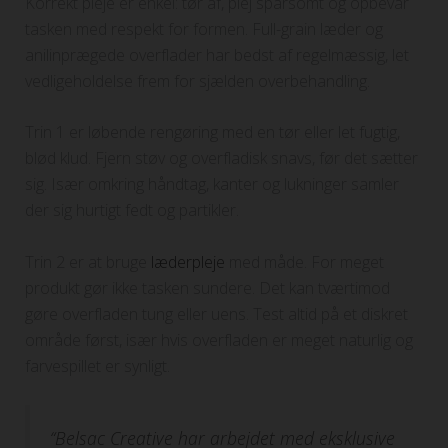
Korrekt pleje er enkel: tør af, plej sparsomt og opbevar
tasken med respekt for formen. Full-grain læder og
anilinprægede overflader har bedst af regelmæssig, let
vedligeholdelse frem for sjælden overbehandling.
Trin 1 er løbende rengøring med en tør eller let fugtig,
blød klud. Fjern støv og overfladisk snavs, før det sætter
sig. Især omkring håndtag, kanter og lukninger samler
der sig hurtigt fedt og partikler.
Trin 2 er at bruge
læderpleje
med måde. For meget
produkt gør ikke tasken sundere. Det kan tværtimod
gøre overfladen tung eller uens. Test altid på et diskret
område først, især hvis overfladen er meget naturlig og
farvespillet er synligt.
“Belsac Creative har arbejdet med eksklusive