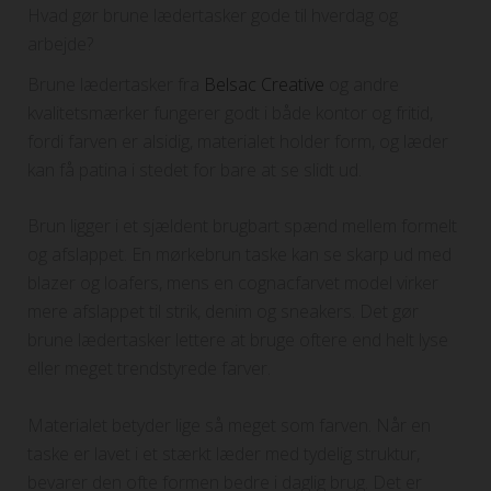
Hvad gør brune lædertasker gode til hverdag og
arbejde?
Brune lædertasker fra
Belsac Creative
og andre
kvalitetsmærker fungerer godt i både kontor og fritid,
fordi farven er alsidig, materialet holder form, og læder
kan få patina i stedet for bare at se slidt ud.
Brun ligger i et sjældent brugbart spænd mellem formelt
og afslappet. En mørkebrun taske kan se skarp ud med
blazer og loafers, mens en cognacfarvet model virker
mere afslappet til strik, denim og sneakers. Det gør
brune lædertasker lettere at bruge oftere end helt lyse
eller meget trendstyrede farver.
Materialet betyder lige så meget som farven. Når en
taske er lavet i et stærkt læder med tydelig struktur,
bevarer den ofte formen bedre i daglig brug. Det er