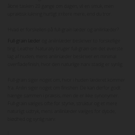
åbne tasken 20 gange om dagen, vil en smuk, men
upraktisk lukning hurtigt irritere mere, end du tror.
Hvad er forskellen på full-grain læder og anilinlæder?
Full-grain læder
og anilinlæder beskriver to forskellige
ting. Leather Naturally bruger full-grain om det øverste
lag af huden, mens anilinlæder beskriver en minimal
overfladefinish, hvor den naturlige narv stadig er synlig.
Full-grain siger noget om, hvor i huden læderet kommer
fra. Anilin siger noget om finishen. De kan derfor godt
hænge sammen i praksis, men de er ikke synonymer.
Full-grain vælges ofte for styrke, struktur og et mere
naturligt udtryk, mens anilinlæder vælges for dybde,
blødhed og synlig narv.