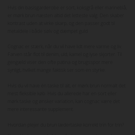
Hvis din basisgarderobe er sort, koksgrå eller marineblå,
er mørk brun næsten altid det letteste valg. Den skaber
kontrast uden at virke skarp, og den passer godt til
metaldele i både sølv og dæmpet guld.
Cognac er stærk, når du vil have lidt mere varme og liv.
Farven står flot til denim, uld, kamel og lyse skjorter. Til
gengæld viser den ofte patina og brugsspor mere
synligt, hvilket mange faktisk ser som en styrke.
Hvis du vil have én taske til alt, er mørk brun normalt det
mest fleksible køb. Hvis du allerede har en sort eller
mørk taske og ønsker variation, kan cognac være det
mere interessante supplement.
Hvordan plejer du brun lædertaske korrekt trin for trin?