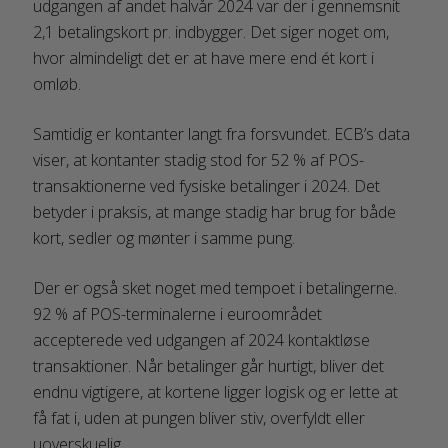
udgangen af andet halvår 2024 var der i gennemsnit
2,1 betalingskort pr. indbygger. Det siger noget om,
hvor almindeligt det er at have mere end ét kort i
omløb.
Samtidig er kontanter langt fra forsvundet. ECB’s data
viser, at kontanter stadig stod for 52 % af POS-
transaktionerne ved fysiske betalinger i 2024. Det
betyder i praksis, at mange stadig har brug for både
kort, sedler og mønter i samme pung.
Der er også sket noget med tempoet i betalingerne.
92 % af POS-terminalerne i euroområdet
accepterede ved udgangen af 2024 kontaktløse
transaktioner. Når betalinger går hurtigt, bliver det
endnu vigtigere, at kortene ligger logisk og er lette at
få fat i, uden at pungen bliver stiv, overfyldt eller
uoverskuelig.