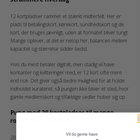
12 kortpladser rammer et stærkt midterfelt. Her er
plads til betalingskort, kørekort, sundhedskort og de
kort, der bruges jævnligt, uden at formatet bliver tungt.
Mange oplever, at det er netop her, balancen mellem
kapacitet og størrelse sidder bedst.
Hvis du mest betaler digitalt, men stadig vil have
kontanter og kvitteringer med, er 12 kort ofte mere
end nok. Det giver også bedre mulighed for at holde
indholdet kurateret, så pungen ikke bliver et sted, hvor
gamle medlemskort og tilfældige sedler hober sig op.
Pung med 20 kortpladser til mange
roller og mange behov
Vil du gerne have
20 kortpladser giver mening, når livet er mere opdelt.