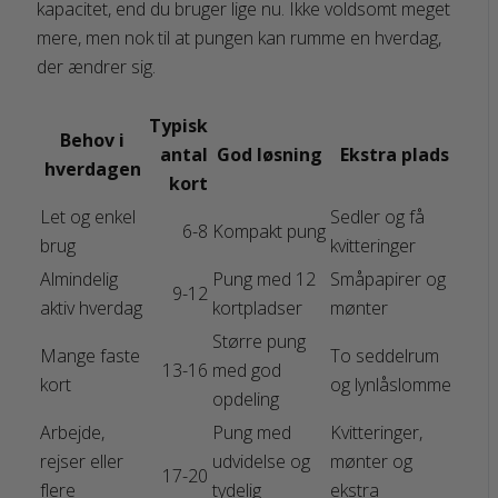
kapacitet, end du bruger lige nu. Ikke voldsomt meget
mere, men nok til at pungen kan rumme en hverdag,
der ændrer sig.
Typisk
Behov i
antal
God løsning
Ekstra plads
hverdagen
kort
Let og enkel
Sedler og få
6-8
Kompakt pung
brug
kvitteringer
Almindelig
Pung med 12
Småpapirer og
9-12
aktiv hverdag
kortpladser
mønter
Større pung
Mange faste
To seddelrum
13-16
med god
kort
og lynlåslomme
opdeling
Arbejde,
Pung med
Kvitteringer,
rejser eller
udvidelse og
mønter og
17-20
flere
tydelig
ekstra