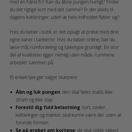
med én hånd fri? Kan du åbne pungen hurtigt? Finder
du det rigtige kort med det samme? Er der plads til
dagens kvitteringer, uden at hele indholdet flytter sig?
Hvis du køber i butik, er det oplagt at prøve med dine
egne vaner i tankerne. Hvis du køber online, bør du
læse mål, rumfordeling og lukketype grundigt. En stor
del af kvaliteten ligger nemlig i den måde, rummene
arbejder sammen på.
Et enkelt tjek gør valget skarpere:
Åbn og luk pungen
: den skal føles stabil, ikke
stram og ikke slap
Forestil dig fuld belastning
: kort, sedler,
kvitteringer og mønter skal kunne være der uden at
forvride formen
Se på grebet om kortene
: de skal sidde sikkert,