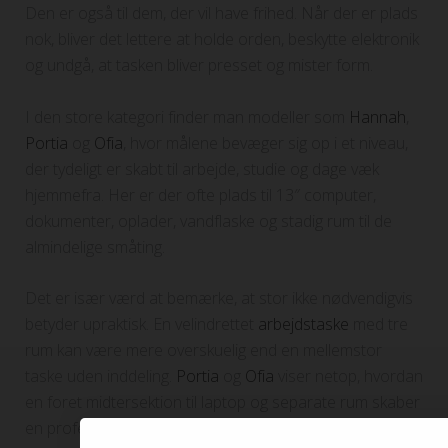
Den er også til dem, der vil have frihed. Når der er plads
nok, bliver det lettere at holde orden, beskytte elektronik
og undgå, at tasken bliver presset og mister form.
I den store kategori finder man modeller som
Hannah
,
Portia
og
Ofia
, hvor målene bevæger sig op i et niveau,
der tydeligt er skabt til arbejde, studie og dage væk
hjemmefra. Her er der ofte plads til 13″ computer,
dokumenter, oplader, vandflaske og stadig rum til de
almindelige småting.
Det er især værd at bemærke, at stor ikke nødvendigvis
betyder upraktisk. En velindrettet
arbejdstaske
med tre
rum kan være mere overskuelig end en mellemstor
taske uden inddeling.
Portia
og
Ofia
viser netop, hvordan
en foret midtersektion til laptop og separate rum skaber
en professionel og rolig struktur i hverdagen.