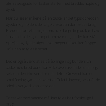
Størrelsesguide for tasker starter med bredde, højde og
dybde
Når du læser målene på en taske, er det typisk bredden,
dybden og højden, der afgør, hvordan den føles i brug.
Bredden fortæller noget om, hvor lange ting du kan have
i tasken, højde siger noget om hvor meget der kan stå
oprejst, og dybde afgør, hvor meget tasken kan “bygge
ud” uden at føles klodset.
Det er også værd at se på åbningen og bunden. En
taske med bred bund kan virke overraskende rummelig,
selv om den ikke ser stor ud udefra. Omvendt kan en
smal åbning gøre det svært at få fat i tingene, selv når de
teknisk set godt kan være der.
To tasker med samme mål kan føles helt forskellige i
brug.