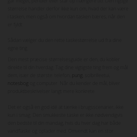
går meget, pendler eller står op i længere tid. Den rigtige
størrelse handler derfor ikke kun om, hvad der kan være
i tasken, men også om hvordan tasken bæres, når den
er fyldt.
Sådan vælger du den rette taskestørrelse ud fra dine
egne ting
Den mest præcise størrelsesguide er den, du kobler
direkte til din hverdag. Tag dine vigtigste ting frem og mål
dem, især de største: telefon,
pung
, solbrilleetui,
notesbog
og computer. Når du kender de mål, bliver
produktbeskrivelser langt mere konkrete.
Det er også en god idé at tænke i brugsscenarier, ikke
kun i smag. Den smukkeste taske er ikke nødvendigvis
den bedste til din mandag, hvis du hver dag har både
vandflaske og oplader med. Omvendt kan en stor