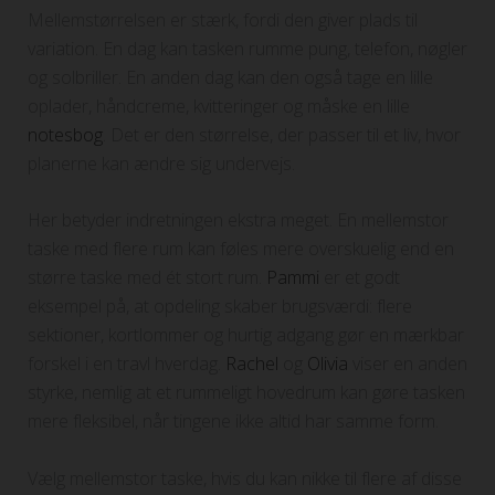
Mellemstørrelsen er stærk, fordi den giver plads til
variation. En dag kan tasken rumme pung, telefon, nøgler
og solbriller. En anden dag kan den også tage en lille
oplader, håndcreme, kvitteringer og måske en lille
notesbog
. Det er den størrelse, der passer til et liv, hvor
planerne kan ændre sig undervejs.
Her betyder indretningen ekstra meget. En mellemstor
taske med flere rum kan føles mere overskuelig end en
større taske med ét stort rum.
Pammi
er et godt
eksempel på, at opdeling skaber brugsværdi: flere
sektioner, kortlommer og hurtig adgang gør en mærkbar
forskel i en travl hverdag.
Rachel
og
Olivia
viser en anden
styrke, nemlig at et rummeligt hovedrum kan gøre tasken
mere fleksibel, når tingene ikke altid har samme form.
Vælg mellemstor taske, hvis du kan nikke til flere af disse