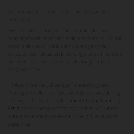
Mellemstor taske er den mest fleksible størrelse i
hverdagen
Hvis én størrelse fortjener at blive kaldt den sikre
hverdagsfavorit, er det den mellemstore taske. Her får
du normalt plads til både det nødvendige og det
praktiske, uden at tasken bliver tung eller dominerende.
Det er derfor denne størrelse ofte fungerer bedst fra
morgen til aften.
I Belsac Creatives udvalg ligger mange brugbare
hverdagsmodeller i området 24 til 28 cm i bredden og
omkring 17 til 18 cm i højden.
Rachel
,
Olivia
,
Pammi
og
Petra
rammer netop det felt, hvor tasken kan rumme
mere end det mest basale, men stadig føles let nok til
daglig brug.