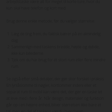
arbejdstaske være alt for meget til korte ture, hvor du
kun skal have telefon og kort med.
Brug denne enkle metode, før du vælger størrelse:
Læg de ting frem, du faktisk bærer på en almindelig
dag.
Sammenlign med taskens bredde, højde og dybde,
ikke kun billederne.
Tjek om du har brug for ét stort rum eller flere mindre
rum.
Se også efter små detaljer, der gør stor forskel i praksis.
En lynlåslomme til nøgler, kortlommer indeni eller et
separat rum til mobil kan være det, der gør en taske let
at leve med i flere år. Når design, materialer og funktion
går op i en højere enhed, bliver størrelsen ikke bare et
tal, men en del af taskens værdi i hverdagen.