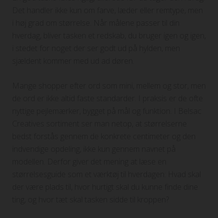
Det handler ikke kun om farve, læder eller remtype, men
i høj grad om størrelse. Når målene passer til din
hverdag, bliver tasken et redskab, du bruger igen og igen,
i stedet for noget der ser godt ud på hylden, men
sjældent kommer med ud ad døren.
Mange shopper efter ord som mini, mellem og stor, men
de ord er ikke altid faste standarder. I praksis er de ofte
nyttige pejlemærker, bygget på mål og funktion. I Belsac
Creatives sortiment ser man netop, at størrelserne
bedst forstås gennem de konkrete centimeter og den
indvendige opdeling, ikke kun gennem navnet på
modellen. Derfor giver det mening at læse en
størrelsesguide som et værktøj til hverdagen: Hvad skal
der være plads til, hvor hurtigt skal du kunne finde dine
ting, og hvor tæt skal tasken sidde til kroppen?