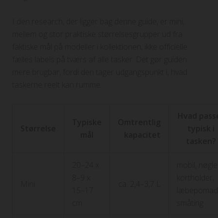
I den research, der ligger bag denne guide, er mini,
mellem og stor praktiske størrelsesgrupper ud fra
faktiske mål på modeller i kollektionen, ikke officielle
fælles labels på tværs af alle tasker. Det gør guiden
mere brugbar, fordi den tager udgangspunkt i, hvad
taskerne reelt kan rumme.
Hvad pass
Typiske
Omtrentlig
Størrelse
typisk i
mål
kapacitet
tasken?
20–24 x
mobil, nøgle
8–9 x
kortholder,
Mini
ca. 2,4–3,7 L
15–17
læbepomad
cm
småting