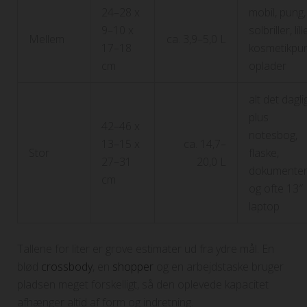
24–28 x
mobil, pung,
9–10 x
solbriller, lill
Mellem
ca. 3,9–5,0 L
17–18
kosmetikpun
cm
oplader
alt det dagli
plus
42–46 x
notesbog,
13–15 x
ca. 14,7–
Stor
flaske,
27–31
20,0 L
dokumente
cm
og ofte 13″
laptop
Tallene for liter er grove estimater ud fra ydre mål. En
blød
crossbody
, en
shopper
og en arbejdstaske bruger
pladsen meget forskelligt, så den oplevede kapacitet
afhænger altid af form og indretning.