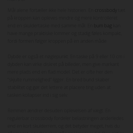
Mål alene fortæller ikke hele historien. En
crossbody
tæt
på kroppen kan opleves mindre og mere kontrolleret
end en skuldertaske med samme mål. En
bum bag
kan
have mange praktiske lommer og stadig føles kompakt,
fordi formen følger kroppen på en anden måde.
Dybde er også et nøglepunkt. En taske på 9 eller 10 cm i
dybden kan virke diskret på billeder, men give markant
mere plads end en flad model. Det er ofte her den
“skjulte rummelighed” ligger. En bred bund skaber
stabilitet og gør det lettere at placere ting uden at
tasken kollapser ind i sig selv.
Remmen ændrer desuden oplevelsen af vægt. En
regulerbar crossbody fordeler belastningen anderledes
end en kort skulderrem, og det betyder meget, hvis du