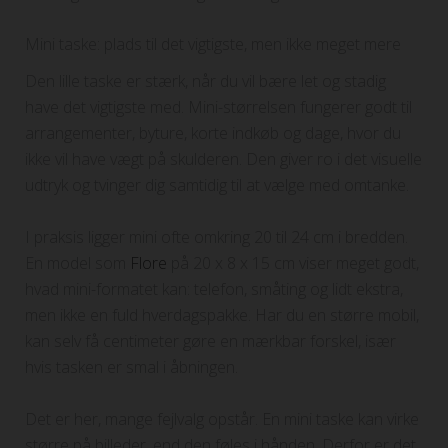
Mini taske: plads til det vigtigste, men ikke meget mere
Den lille taske er stærk, når du vil bære let og stadig
have det vigtigste med. Mini-størrelsen fungerer godt til
arrangementer, byture, korte indkøb og dage, hvor du
ikke vil have vægt på skulderen. Den giver ro i det visuelle
udtryk og tvinger dig samtidig til at vælge med omtanke.
I praksis ligger mini ofte omkring 20 til 24 cm i bredden.
En model som
Flore
på 20 x 8 x 15 cm viser meget godt,
hvad mini-formatet kan: telefon, småting og lidt ekstra,
men ikke en fuld hverdagspakke. Har du en større mobil,
kan selv få centimeter gøre en mærkbar forskel, især
hvis tasken er smal i åbningen.
Det er her, mange fejlvalg opstår. En mini taske kan virke
større på billeder, end den føles i hånden. Derfor er det