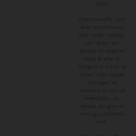
SORT
Chamonix luffe i sort
læder er en klassisk
luffe, skabt i smidigt
sort læder, der
bevarer sit elegante
udtryk år efter år.
Designet er enkelt og
tidløst, uden synlige
stikninger, da
sømmene er syet på
indersiden – en
detalje, der giver et
rent og sofistikeret
look.