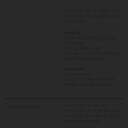
Det bliver ofte præget eller
behandlet for at ligne bedre
lædertyper.
Fordele
Billigere end full grain og
top grain
Stadig ægte læder
Kan være ret slidstærkt ved
korrekt behandling
Ulemper
Lavere kvalitet
Mindre holdbart over tid
Mindre naturlig struktur
Suede fremstilles af
Suede (ruskind)
indersiden af læderet, som
slibes for at skabe en blød
og mat overflade.