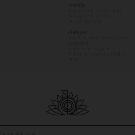
Fordele
Meget blødt og behageligt
Flot og varm tekstur
Let og fleksibelt
Ulemper
Meget følsomt overfor vand
og pletter
Sværere at rengøre
Mindre slidstærkt end glat
læder
Relaterede varer