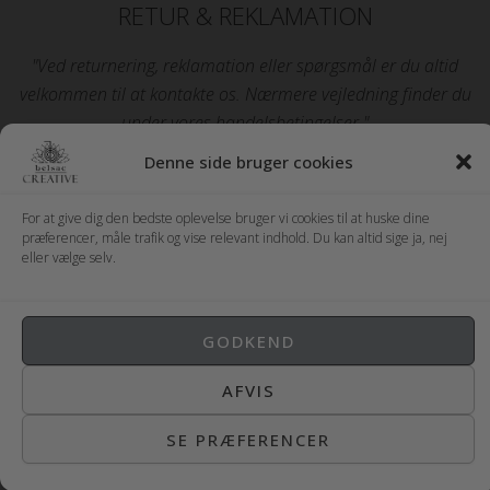
RETUR & REKLAMATION
"Ved returnering, reklamation eller spørgsmål er du altid
velkommen til at kontakte os. Nærmere vejledning finder du
under vores handelsbetingelser."
Denne side bruger cookies
Læs om retur og refundering
For at give dig den bedste oplevelse bruger vi cookies til at huske dine
præferencer, måle trafik og vise relevant indhold. Du kan altid sige ja, nej
eller vælge selv.
Copyright © 2026 Belsac-Creative | Powered by Belsac-
Creative
GODKEND
AFVIS
SE PRÆFERENCER