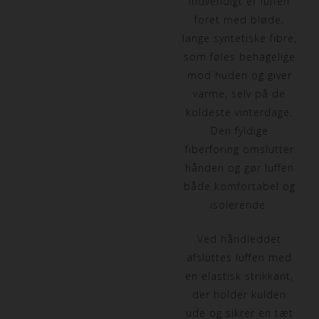
Indvendigt er luffen
foret med bløde,
lange syntetiske fibre,
som føles behagelige
mod huden og giver
varme, selv på de
koldeste vinterdage.
Den fyldige
fiberforing omslutter
hånden og gør luffen
både komfortabel og
isolerende.
Ved håndleddet
afsluttes luffen med
en elastisk strikkant,
der holder kulden
ude og sikrer en tæt