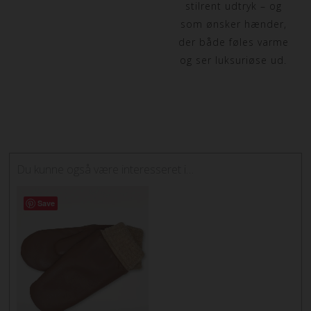
stilrent udtryk – og
som ønsker hænder,
der både føles varme
og ser luksuriøse ud.
Du kunne også være interesseret i…
Dette
Save
vare
har
flere
varianter.
Mulighederne
kan