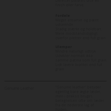
Derefter påføres ofte en
finish eller farve.
Fordele
Meget ensartet og pænt
udseende
Stadig stærkt og holdbart
Mere modstandsdygtigt
overfor pletter end full grain
Ulemper
Mindre naturligt udtryk
Udvikler normalt ikke
samme patina som full grain
Lidt lavere kvalitet end full
grain
“Genuine leather” betyder
Genuine Leather
egentlig bare ægte læder,
men i praksis bruges
betegnelsen ofte om læder
fra de nederste lag af
huden.