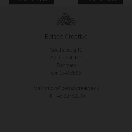
Belsac Creative
Godthåbsvej 12
7500 Holstebro
Danmark
Cvr: 25483596
-
Mail: studio@belsac-creative.dk
Tlf: +45 22732200