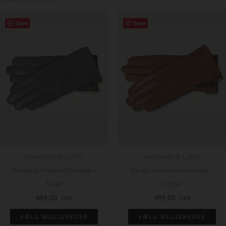
Dette
Dette
Save
Save
vare
vare
har
har
flere
flere
varianter.
varianter.
Mulighederne
Mulighederne
kan
kan
vælges
vælges
på
på
varesiden
varesiden
Handsker & Luffer
Handsker & Luffer
Klarissa lammeskindshandske –
Klarissa lammeskindshandske –
Taupe
Cognac
499,00
499,00
DKK
DKK
VÆLG MULIGHEDER
VÆLG MULIGHEDER