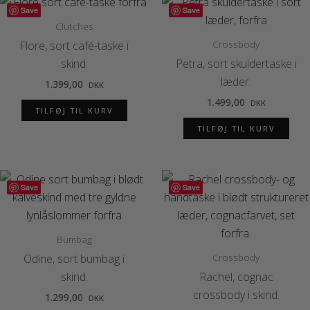
Save
Save
Clutches
Crossbody
Flore, sort café-taske i
skind.
Petra, sort skuldertaske i
læder.
1.399,00
DKK
1.499,00
DKK
TILFØJ TIL KURV
TILFØJ TIL KURV
Save
Save
Bumbag
Crossbody
Odine, sort bumbag i
skind.
Rachel, cognac
crossbody i skind.
1.299,00
DKK