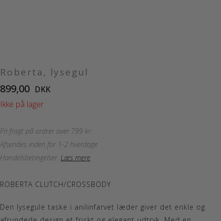
Roberta, lysegul
899,00
DKK
Ikke på lager
Fri fragt på ordrer over 799 kr.
Afsendes inden for 1-2 hverdage
Handelsbetingelser
.
Læs mere
ROBERTA CLUTCH/CROSSBODY
Den lysegule taske i anilinfarvet læder giver det enkle og
afrundede design et friskt og elegant udtryk. Med en