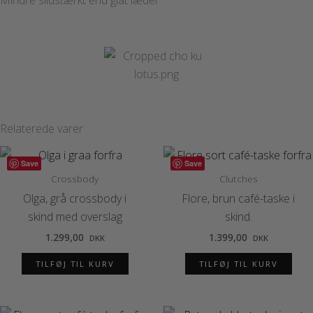
Mindre slidstærkt end glat læder
Relaterede varer
Save
Save
Crossbody
Clutches
Olga, grå crossbody i
Flore, brun café-taske i
skind med overslag
skind.
1.299,00
1.399,00
DKK
DKK
TILFØJ TIL KURV
TILFØJ TIL KURV