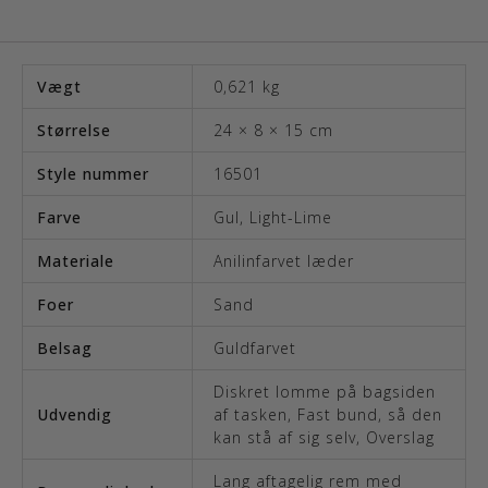
Vægt
0,621 kg
Størrelse
24 × 8 × 15 cm
Style nummer
16501
Farve
Gul
,
Light-Lime
Materiale
Anilinfarvet læder
Foer
Sand
Belsag
Guldfarvet
Diskret lomme på bagsiden
Udvendig
af tasken
,
Fast bund, så den
kan stå af sig selv
,
Overslag
Lang aftagelig rem med