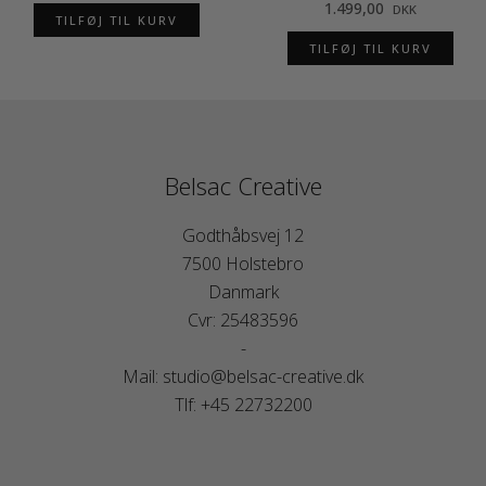
1.499,00
DKK
TILFØJ TIL KURV
TILFØJ TIL KURV
Belsac Creative
Godthåbsvej 12
7500 Holstebro
Danmark
Cvr: 25483596
-
Mail: studio@belsac-creative.dk
Tlf: +45 22732200