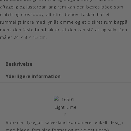
aftagelig og justerbar lang rem kan den bæres både som
clutch og crossbody, alt efter behov. Tasken har et
rummeligt indre med lynlåslomme og et diskret rum bagpå,
mens den faste bund sikrer, at den kan stå af sig selv. Den
måler 24 × 8 × 15 cm.
Beskrivelse
Yderligere information
Roberta i lysegult kalveskind kombinerer enkelt design
med bløde, feminine former og et tidløst udtryk.